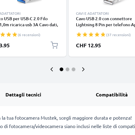
 ADATTATORI
CAVI E ADATTATORI
o USB per USB-C 2.0 Filo
Cavo USB 2.0 con connettore
1,0m ricarica usb 3A Cavo dati,
Lightning 8 Pin per telefono A
in resistente PVC per
iPhone 14, 13, 12, 11, X, XS, XR
(6 recensioni)
(37 recensioni)
phone (Samsung, Huawei,
SE filo di 1m cavetto dati & ric
 Pixel), fotocamera Canon,
in bianco per cellulare
3.95
CHF 12.95
onic Lumix, Sony connettore
Dettagli tecnici
Compatibilità
n la tua fotocamera Mustek, scegli maggiore durata e potenza!
dello di fotocamera/videocamera siano inclusi nelle liste di com