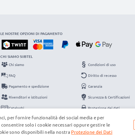
LE NOSTRE OPZIONI DI PAGAMENTO
CHI SIAMO SUBTEL
Chi siamo
Condizioni di uso
FAQ
Diritto di recesso
Pagamento e spedizione
Garanzia
Rivenditori e istituzioni
Sicurezza & Certificazioni
Cataloghi
Protezione dei dati
ci, per fornire funzionalità dei social media e per
Contatti
Note legali
e, consentire solo i cookie necessari oppure gestire le
ookie sono disponibili nella nostra
Protezione dei Dati