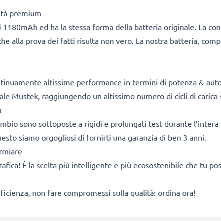
lità premium
 1180mAh ed ha la stessa forma della batteria originale. La co
he alla prova dei fatti risulta non vero. La nostra batteria, com
ontinuamente altissime performance in termini di potenza & aut
ale Mustek, raggiungendo un altissimo numero di cicli di carica-
a
cambio sono sottoposte a rigidi e prolungati test durante l’intera 
sto siamo orgogliosi di fornirti una garanzia di ben 3 anni.
armiare
rafica! È la scelta più intelligente e più ecosostenibile che tu p
fficienza, non fare compromessi sulla qualità: ordina ora!