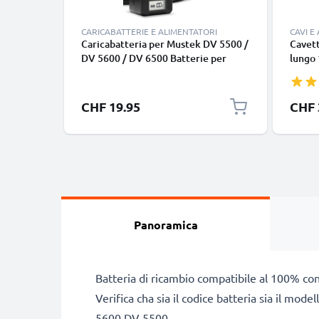
CARICABATTERIE E ALIMENTATORI
CAVI E
Caricabatteria per Mustek DV 5500 /
Cavett
DV 5600 / DV 6500 Batterie per
lungo 
fotocamera marca CELLONIC
nero, 
smart
Google
CHF 19.95
CHF 
Panas
tipo C
Panoramica
Batteria di ricambio compatibile al 100% co
Verifica cha sia il codice batteria sia il mo
5600 DV 5500