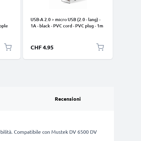
USB-A 2.0 > micro USB (2.0 - lang) -
Cavo USB
pple
1A - black - PVC cord - PVC plug - 1m
iPhone 17
, 8, 7,
Pro Max, 
arica
Samsung 
Google Pi
CHF 4.95
CHF 2.
XL Xiaom
Pro+, No
13 3A ca
Recensioni
patibilità. Compatibile con Mustek DV 6500 DV