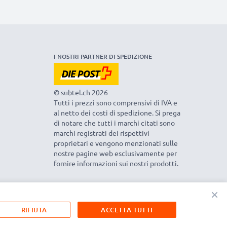
I NOSTRI PARTNER DI SPEDIZIONE
© subtel.ch 2026
Tutti i prezzi sono comprensivi di IVA e
al netto dei costi di spedizione. Si prega
di notare che tutti i marchi citati sono
marchi registrati dei rispettivi
proprietari e vengono menzionati sulle
nostre pagine web esclusivamente per
fornire informazioni sui nostri prodotti.
×
RIFIUTA
ACCETTA TUTTI