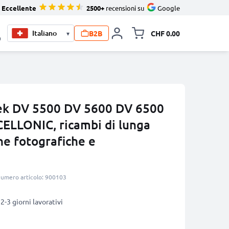
Eccellente
2500+
recensioni su
Google
B2B
CHF 0.00
▾
Allineare i
0
tek DV 5500 DV 5600 DV 6500
ELLONIC, ricambi di lunga
ne fotografiche e
umero articolo: 900103
2-3 giorni lavorativi