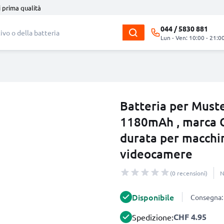
i prima qualità
044 / 5830 881
Lun - Ven: 10:00 - 21:0
Batteria per Mus
1180mAh , marca C
durata per macchi
videocamere
(0 recensioni)
N
Disponibile
Consegna: 
CHF 4.95
Spedizione: