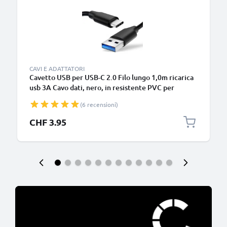
CAVI E ADATTATORI
Cavetto USB per USB-C 2.0 Filo lungo 1,0m ricarica
usb 3A Cavo dati, nero, in resistente PVC per
smartphone (Samsung, Huawei, Google Pixel),
(6 recensioni)
fotocamera Canon, Panasonic Lumix, Sony
connettore tipo C
CHF 3.95