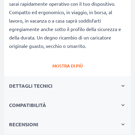
sarai rapidamente operativo con il tuo dispositivo.
Compatto ed ergonomico, in viaggio, in borsa, al
lavoro, in vacanza o a casa saprà soddisfarti
egregiamente anche sotto il profilo della sicurezza e
della durata. Un degno ricambio di un caricatore
originale guasto, vecchio o smarrito.
Autonomia e flessibilità:
un caricatore che fa bene
MOSTRA DI PIÙ
alla tua batteria
✔ Tempi di ricarica ridotti, senza spiacevoli pause per
DETTAGLI TECNICI
ricaricare
✔ Qualità costruttive modernissime: efficiente,
COMPATIBILITÀ
leggero, che non scalda né ingombra
✔ Non stressa le celle: test approfonditi delle
componenti evitano un rapido logorio delle celle,
RECENSIONI
favorendo una ridotta usura e una lunga vita utile della