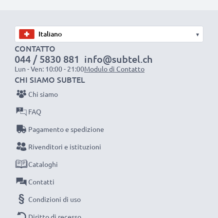
pila
✔ Ricarica la tua batteria conformemente alla sua
tensione di esercizio
▾
✔ Filo resistente e flessibile, ma che non si aggroviglia
CONTATTO
044 / 5830 881
info@subtel.ch
+ Materiale piacevole al tatto
Lun - Ven: 10:00 - 21:00
Modulo di Contatto
✔ Sicurezza certificata: protezione da corto circuito,
CHI SIAMO SUBTEL
surriscaldamento e sovratensione
Chi siamo
FAQ
Caricatore subtel: un caricabatterie dall’ottimo
rapporto qualità-prezzo
Pagamento e spedizione
Rivenditori e istituzioni
AC Adapter / Power Supply:
Cataloghi
Marca: subtel
Contatti
Collegamento 1: Connettore
Tensione di uscita / Output Volt: 5V - 6V
Condizioni di uso
Amperaggio / Output ampere: 1A
Diritto di recesso