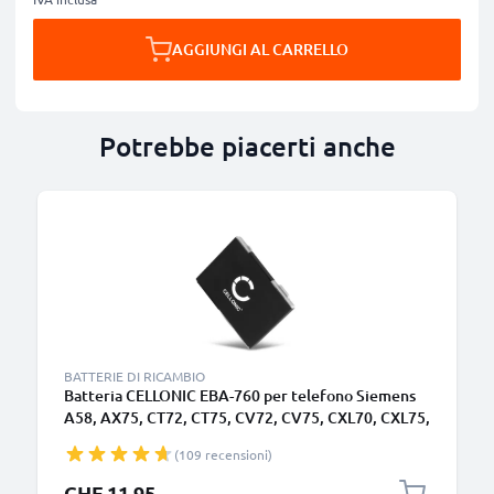
AGGIUNGI AL CARRELLO
Potrebbe piacerti anche
BATTERIE DI RICAMBIO
Batteria CELLONIC EBA-760 per telefono Siemens
A58, AX75, CT72, CT75, CV72, CV75, CXL70, CXL75,
CXT75, CXV70 Ricambio affidabile da 750mAh per il
(109 recensioni)
tuo cellulare smartphone
CHF 11.95