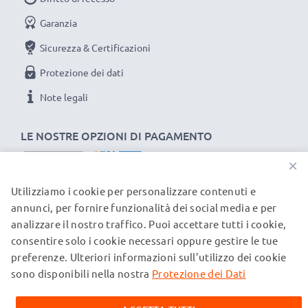
Potenza / Power Watt: 2.5W
Garanzia
Sicurezza & Certificazioni
Protezione dei dati
Note legali
LE NOSTRE OPZIONI DI PAGAMENTO
×
Utilizziamo i cookie per personalizzare contenuti e
I NOSTRI PARTNER DI SPEDIZIONE
annunci, per fornire funzionalità dei social media e per
analizzare il nostro traffico. Puoi accettare tutti i cookie,
consentire solo i cookie necessari oppure gestire le tue
© subtel.ch 2026
preferenze. Ulteriori informazioni sull’utilizzo dei cookie
Tutti i prezzi sono comprensivi di IVA e al netto dei costi di
spedizione. Si prega di notare che tutti i marchi citati sono
sono disponibili nella nostra
Protezione dei Dati
marchi registrati dei rispettivi proprietari e vengono
menzionati sulle nostre pagine web esclusivamente per