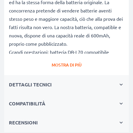
ed ha la stessa forma della batteria originale. La
concorrenza pretende di vendere batterie aventi
stesso peso e maggiore capacità, ciò che alla prova dei
fatti risulta non vero. La nostra batteria, compatible e
nuova, dispone di una capacità reale di 600mAh,
proprio come pubblicizzato.
Grandi prestazioni: batteria DB-L70 compatibile
Le nostre batterie sostitutive forniscono
MOSTRA DI PIÙ
continuamente altissime performance in termini di
potenza & autonomia. Le prestazioni eguagliano o
DETTAGLI TECNICI
superano quelle della vecchia batteria originale Sanyo,
raggiungendo un altissimo numero di cicli di carica-
scarica.
COMPATIBILITÀ
Qualità superiore & alti standard di sicurezza
Specialisti dal 2004, le nostre batterie di ricambio sono
RECENSIONI
sottoposte a rigidi e prolungati test durante l’intera