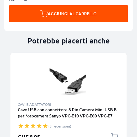
AGGIUNGI AL CARRELLO
Potrebbe piacerti anche
CAVI E ADATTATORI
Cavo USB con connettore 8 Pin Camera Mini USB B
per fotocamera Sanyo VPC-E10 VPC-E60 VPC-E7
VPC-E6 VPC-E1500TP VPC-S60 VPC-S6 Filo lungo
(3 recensioni)
1.5m ricarica cavetto dati in piacevole PVC nero
CHF 8.95