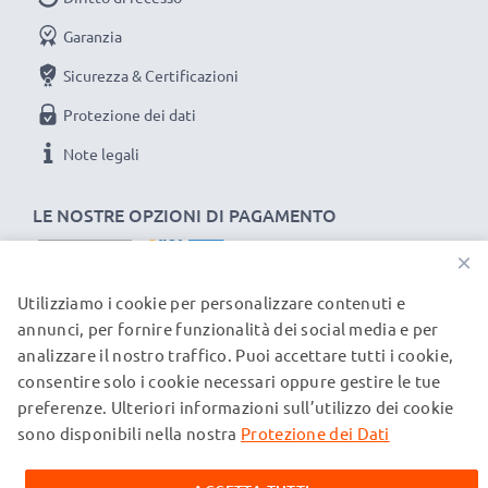
Garanzia
Sicurezza & Certificazioni
Protezione dei dati
Note legali
LE NOSTRE OPZIONI DI PAGAMENTO
×
Utilizziamo i cookie per personalizzare contenuti e
I NOSTRI PARTNER DI SPEDIZIONE
annunci, per fornire funzionalità dei social media e per
analizzare il nostro traffico. Puoi accettare tutti i cookie,
consentire solo i cookie necessari oppure gestire le tue
© subtel.ch 2026
preferenze. Ulteriori informazioni sull’utilizzo dei cookie
Tutti i prezzi sono comprensivi di IVA e al netto dei costi di
spedizione. Si prega di notare che tutti i marchi citati sono
sono disponibili nella nostra
Protezione dei Dati
marchi registrati dei rispettivi proprietari e vengono
menzionati sulle nostre pagine web esclusivamente per