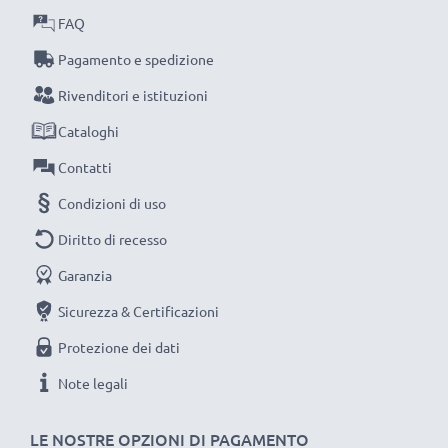
FAQ
Sostituisci la batteria, non la macchina fotografica! È la
scelta più intelligente e più ecosostenibile che tu
Pagamento e spedizione
possa fare, efficientando e riducendo l’impatto
Rivenditori e istituzioni
ambientale e gli scarti superflui.
Cataloghi
Scegli CELLONIC, scegli la lunga durata e l'efficienza,
non fare compromessi sulla qualità: ordina ora!
Contatti
Condizioni di uso
Diritto di recesso
Garanzia
Sicurezza & Certificazioni
Protezione dei dati
Note legali
LE NOSTRE OPZIONI DI PAGAMENTO