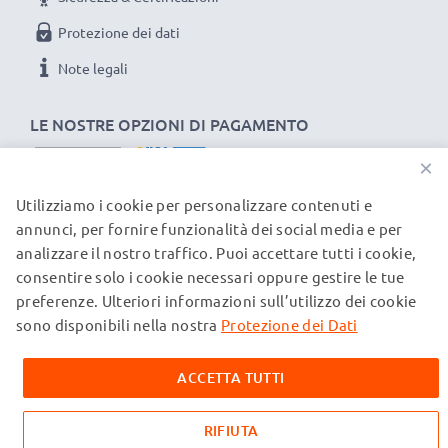
Protezione dei dati
Note legali
LE NOSTRE OPZIONI DI PAGAMENTO
×
Utilizziamo i cookie per personalizzare contenuti e
I NOSTRI PARTNER DI SPEDIZIONE
annunci, per fornire funzionalità dei social media e per
analizzare il nostro traffico. Puoi accettare tutti i cookie,
consentire solo i cookie necessari oppure gestire le tue
© subtel.ch 2026
preferenze. Ulteriori informazioni sull’utilizzo dei cookie
Tutti i prezzi sono comprensivi di IVA e al netto dei costi di
spedizione. Si prega di notare che tutti i marchi citati sono
sono disponibili nella nostra
Protezione dei Dati
marchi registrati dei rispettivi proprietari e vengono
menzionati sulle nostre pagine web esclusivamente per
ACCETTA TUTTI
fornire informazioni sui nostri prodotti.
RIFIUTA