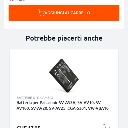
AGGIUNGI AL CARRELLO
Potrebbe piacerti anche
BATTERIE DI RICAMBIO
Batteria per Panasonic SV-AS3A, SV-AV10, SV-
AV100, SV-AV20, SV-AV25, CGA-S301, VW-VBA10
1180mAh , marca CELLONIC, ricambi di lunga durata
per macchine fotografiche e videocamere
CHF 17.95