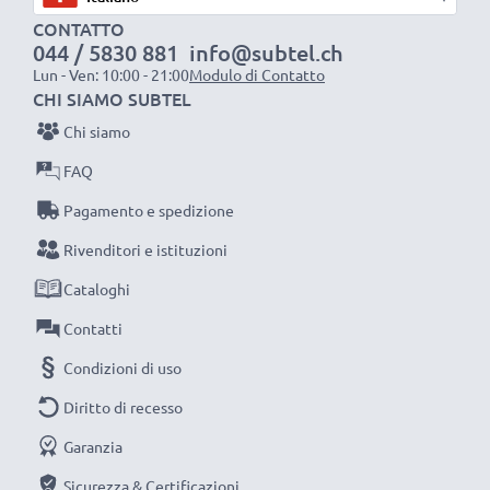
CONTATTO
resistente e anti-attorcigliamenti, a prova di rottura,
044 / 5830 881
info@subtel.ch
Ottima velocità di ricarica
Lun - Ven: 10:00 - 21:00
Modulo di Contatto
1x batteria da 1000 mAh
: circa 2 ore
CHI SIAMO SUBTEL
1x batteria da 2000 mAh
: circa 4 ore
Chi siamo
1x batteria da 3000 mAh
: circa 6 ore
FAQ
Pagamento e spedizione
NOTA BENE:
per una prestaziona ottimale e il
raggiungimento di efficienza desiderata ricarica
Rivenditori e istituzioni
completamente le batterie prima d‘impiegarle.
Cataloghi
Contatti
Non lasciarti scappare neanche uno scatto con
Condizioni di uso
questo caricabatteria intelligente, con schermo
LCD, marcato CELLONIC. Ordina ora, spedizione
Diritto di recesso
rapida e 3 anni di garanzia!
Garanzia
Sicurezza & Certificazioni