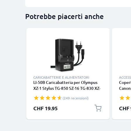
Potrebbe piacerti anche
CARICABATTERIE E ALIMENTATORI
ACCESS
LI-50B Caricabatteria per Olympus
Copert
XZ-1 Stylus TG-850 SZ-16 TG-830 XZ-
Canon,
10 SZ-31MR TG-630 Batterie per
Lumix,
(249 recensioni)
fotocamera marca CELLONIC
CHF 19.95
CHF 