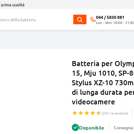
i prima qualità
044 / 5830 881
Lun - Ven: 10:00 - 21:0
Batteria per Olymp
15, Mju 1010, SP-
Stylus XZ-10 730m
di lunga durata pe
videocamere
(257 recensioni)
Disponibile
Consegna: 