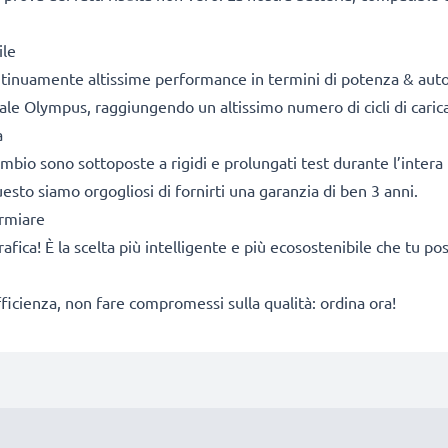
ile
ontinuamente altissime performance in termini di potenza & aut
ale Olympus, raggiungendo un altissimo numero di cicli di carica
a
cambio sono sottoposte a rigidi e prolungati test durante l’intera 
sto siamo orgogliosi di fornirti una garanzia di ben 3 anni.
armiare
rafica! È la scelta più intelligente e più ecosostenibile che tu p
fficienza, non fare compromessi sulla qualità: ordina ora!