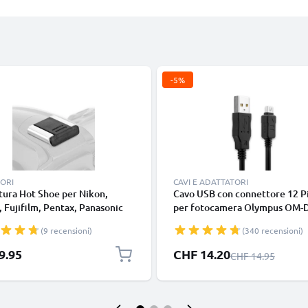
-5%
ORI
CAVI E ADATTATORI
ura Hot Shoe per Nikon,
Cavo USB con connettore 12 P
 Fujifilm, Pentax, Panasonic
per fotocamera Olympus OM-
 Leica da CELLONIC
E-M10 Mark II OM-D E-M5 Mark
(9 recensioni)
(340 recensioni)
E-PL7 E-PL3 Tough TG-4 XZ-1 Fi
lungo 1.5m ricarica cavetto dat
Prezzo speciale
9.95
CHF 14.20
Prezzo normale
CHF 14.95
piacevole PVC nero