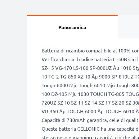
Panoramica
Batteria di ricambio compatibile al 100% co
Verifica cha sia il codice batteria LI-50B si
SZ-15 VG-170 LS-100 SP-800UZ Âµ 1010 St
10 TG-2 TG-850 XZ-10 Âµ 9000 SP-810UZ 
Tough-6000 Mju Tough-6010 Mju Tough-800
100 DZ-105 Mju 1030 TOUGH TG-805 TOUGH
720UZ SZ-10 SZ-11 SZ-14 SZ-17 SZ-20 S
VR-360 Âµ TOUGH-6000 Âµ TOUGH-6010 
Capacità di 730mAh garantita, celle di qual
Questa batteria CELLONIC ha una capacità di
stesso peso e maggiore capacità, ciò che alla