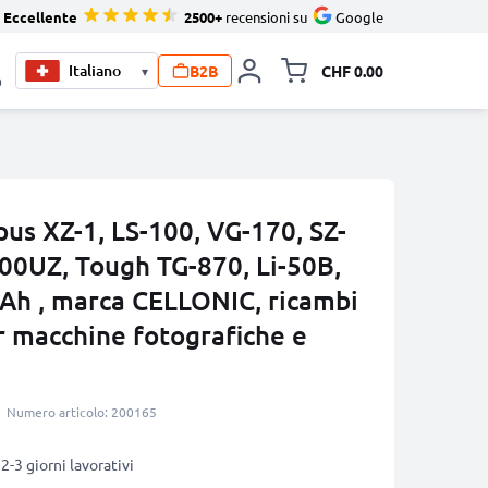
Eccellente
2500+
recensioni su
Google
B2B
CHF 0.00
▾
Allineare i
0
us XZ-1, LS-100, VG-170, SZ-
800UZ, Tough TG-870, Li-50B,
Ah , marca CELLONIC, ricambi
r macchine fotografiche e
Numero articolo: 200165
2-3 giorni lavorativi