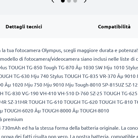
Dettagli tecnici
Compatibilità
n la tua fotocamera Olympus, scegli maggiore durata e potenza!
a il modello di fotocamera/videocamera siano inclusi nelle liste 
ylus TOUGH TG-850 Tough TG-870 Âµ 1030 SW Mju 1010 Stylu
TOUGH TG-630 Mju 740 Stylus TOUGH TG-835 VR-370 Âµ 9010 
0 Âµ 1020 Mju 750 Mju 9010 Mju Tough-8010 SP-815UZ SZ-12
 TG-830 VG-190 VH-410 VH-510 D-760 SZ-25 TOUGH TG-625 
Z-30MR SZ-31MR TOUGH TG-610 TOUGH TG-620 TOUGH TG-810 
Âµ TOUGH-6020 Âµ TOUGH-8000 Âµ TOUGH-8010
ità premium
 730mAh ed ha la stessa forma della batteria originale. La con
 prova dei fatti risulta non vero. La nostra batteria, compatible 