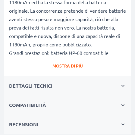
1180mAh ed ha la stessa forma della batteria
originale. La concorrenza pretende di vendere batterie
aventi stesso peso e maggiore capacità, ciò che alla
prova dei fatti risulta non vero. La nostra batteria,
compatible e nuova, dispone di una capacità reale di
1180mAh, proprio come pubblicizzato.
Grandi prestazioni: batteria NP-60 compatibile
Le nostre batterie sostitutive forniscono
MOSTRA DI PIÙ
continuamente altissime performance in termini di
potenza & autonomia. Le prestazioni eguagliano o
DETTAGLI TECNICI
superano quelle della vecchia batteria originale Odys,
raggiungendo un altissimo numero di cicli di carica-
scarica.
COMPATIBILITÀ
Qualità superiore & alti standard di sicurezza
Specialisti dal 2004, le nostre batterie di ricambio sono
RECENSIONI
sottoposte a rigidi e prolungati test durante l’intera