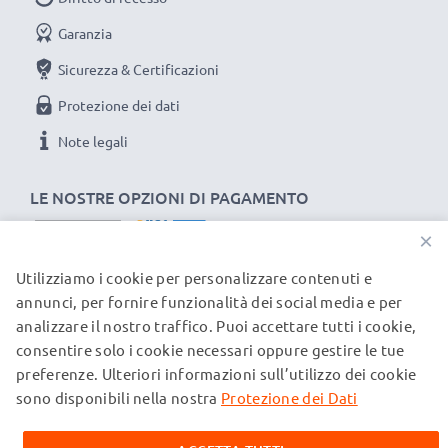
Garanzia
Sicurezza & Certificazioni
Protezione dei dati
Note legali
LE NOSTRE OPZIONI DI PAGAMENTO
×
Utilizziamo i cookie per personalizzare contenuti e
I NOSTRI PARTNER DI SPEDIZIONE
annunci, per fornire funzionalità dei social media e per
analizzare il nostro traffico. Puoi accettare tutti i cookie,
consentire solo i cookie necessari oppure gestire le tue
© subtel.ch 2026
preferenze. Ulteriori informazioni sull’utilizzo dei cookie
Tutti i prezzi sono comprensivi di IVA e al netto dei costi di
spedizione. Si prega di notare che tutti i marchi citati sono
sono disponibili nella nostra
Protezione dei Dati
marchi registrati dei rispettivi proprietari e vengono
menzionati sulle nostre pagine web esclusivamente per