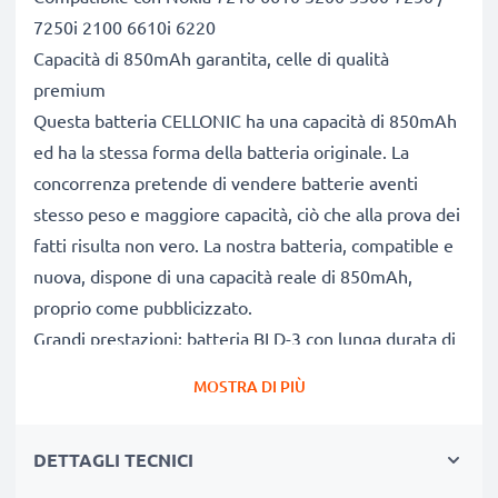
7250i 2100 6610i 6220
Capacità di 850mAh garantita, celle di qualità
premium
Questa batteria CELLONIC ha una capacità di 850mAh
ed ha la stessa forma della batteria originale. La
concorrenza pretende di vendere batterie aventi
stesso peso e maggiore capacità, ciò che alla prova dei
fatti risulta non vero. La nostra batteria, compatible e
nuova, dispone di una capacità reale di 850mAh,
proprio come pubblicizzato.
Grandi prestazioni: batteria BLD-3 con lunga durata di
vita utile
MOSTRA DI PIÙ
Le nostre batterie sostitutive forniscono
continuamente altissime performance in termini di
DETTAGLI TECNICI
potenza & autonomia. Le prestazioni eguagliano o
superano quelle della vecchia batteria originale Nokia