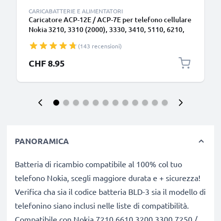
CARICABATTERIE E ALIMENTATORI
Caricatore ACP-12E / ACP-7E per telefono cellulare
Nokia 3210, 3310 (2000), 3330, 3410, 5110, 6210,
6230, 6310, 6310i, 8210, 8310, 8810, 8850 Ricambio
(143 recensioni)
caricabatteria di smartphone per un'alimentazione
elettrica 2.5W 0.5A / 500mA efficiente & sicura
CHF 8.95
PANORAMICA
Batteria di ricambio compatibile al 100% col tuo
telefono Nokia, scegli maggiore durata e + sicurezza!
Verifica cha sia il codice batteria BLD-3 sia il modello di
telefonino siano inclusi nelle liste di compatibilità.
Compatibile con Nokia 7210 6610 3200 3300 7250 /