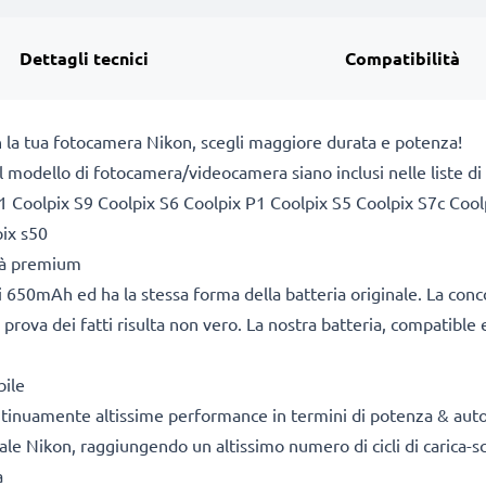
Dettagli tecnici
Compatibilità
n la tua fotocamera Nikon, scegli maggiore durata e potenza!
a il modello di fotocamera/videocamera siano inclusi nelle liste 
1 Coolpix S9 Coolpix S6 Coolpix P1 Coolpix S5 Coolpix S7c Cool
pix s50
ità premium
 650mAh ed ha la stessa forma della batteria originale. La con
 prova dei fatti risulta non vero. La nostra batteria, compatible 
bile
ontinuamente altissime performance in termini di potenza & aut
ale Nikon, raggiungendo un altissimo numero di cicli di carica-sc
a