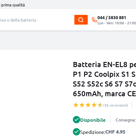
i prima qualità
044 / 5830 881
Lun - Ven: 10:00 - 21:0
Batteria EN-EL8 p
P1 P2 Coolpix S1 S
S52 S52c S6 S7 S7c
650mAh, marca C
(36 recensioni)
Disponibile
Consegna: 
CHF 4.95
Spedizione: