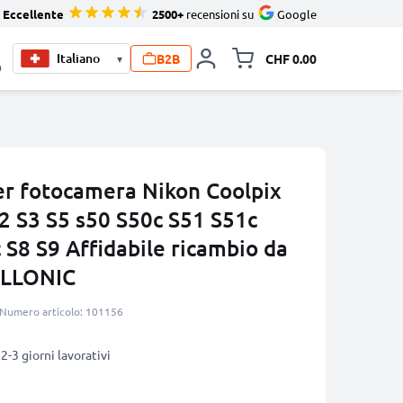
Eccellente
2500+
recensioni su
Google
B2B
CHF 0.00
▾
Allineare i
0
er fotocamera Nikon Coolpix
2 S3 S5 s50 S50c S51 S51c
 S8 S9 Affidabile ricambio da
ELLONIC
Numero articolo: 101156
2-3 giorni lavorativi