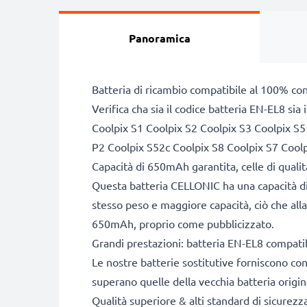
Panoramica
Batteria di ricambio compatibile al 100% co
Verifica cha sia il codice batteria EN-EL8 si
Coolpix S1 Coolpix S2 Coolpix S3 Coolpix S5
P2 Coolpix S52c Coolpix S8 Coolpix S7 Cool
Capacità di 650mAh garantita, celle di qual
Questa batteria CELLONIC ha una capacità di
stesso peso e maggiore capacità, ciò che alla
650mAh, proprio come pubblicizzato.
Grandi prestazioni: batteria EN-EL8 compati
Le nostre batterie sostitutive forniscono c
superano quelle della vecchia batteria origin
Qualità superiore & alti standard di sicurezz