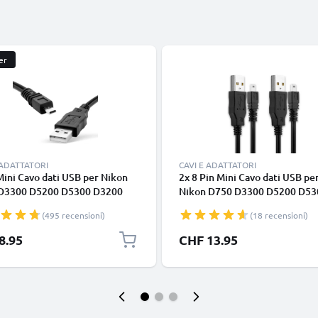
er
 ADATTATORI
CAVI E ADATTATORI
Mini Cavo dati USB per Nikon
2x 8 Pin Mini Cavo dati USB pe
D3300 D5200 D5300 D3200
Nikon D750 D3300 D5200 D53
 Coolpix 3100 3200 5600 B500
D3200 D7200 Coolpix 3100 32
(495 recensioni)
(18 recensioni)
5600 B500
8.95
CHF 13.95