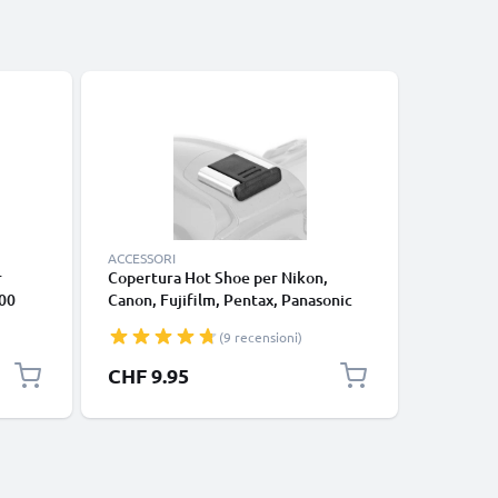
-5%
ACCESSORI
CAVI E AD
r
Copertura Hot Shoe per Nikon,
Cavo cin
00
Canon, Fujifilm, Pentax, Panasonic
D5000 / 
00
Lumix, Leica da CELLONIC
/ Coolpix
(9 recensioni)
S200 RCA
Composit
Prezzo s
CHF 9.95
CHF 14
per un s
immagini