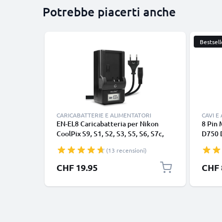
Potrebbe piacerti anche
Bestsell
CARICABATTERIE E ALIMENTATORI
CAVI E
EN-EL8 Caricabatteria per Nikon
8 Pin 
CoolPix S9, S1, S2, S3, S5, S6, S7c,
D750 
S7, S8, S51, S52c, S52, S51c, S50c,
D7200
(13 recensioni)
CoolPix P1, P2 Batterie per
fotocamera marca CELLONIC
CHF 19.95
CHF 