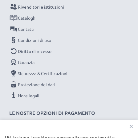
raggiungimento di efficienza desiderata ricarica
Rivenditori e istituzioni
completamente le batterie prima d‘impiegarle.
Cataloghi
Contatti
Non lasciarti scappare neanche uno scatto con
Condizioni di uso
questo caricabatteria intelligente, con schermo
LCD, marcato CELLONIC. Ordina ora, spedizione
Diritto di recesso
rapida e 3 anni di garanzia!
Garanzia
Sicurezza & Certificazioni
Protezione dei dati
Note legali
LE NOSTRE OPZIONI DI PAGAMENTO
×
Utilizziamo i cookie per personalizzare contenuti e