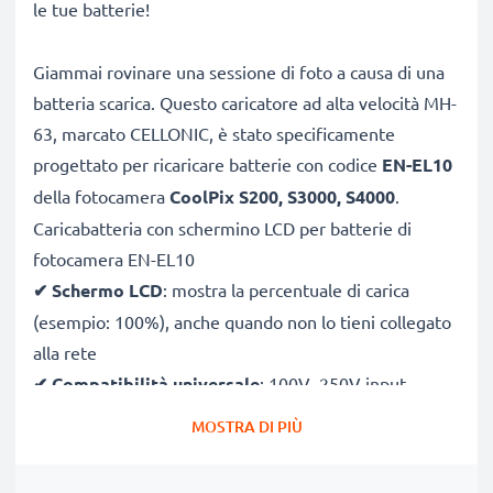
le tue batterie!
Giammai rovinare una sessione di foto a causa di una
batteria scarica. Questo caricatore ad alta velocità MH-
63, marcato CELLONIC, è stato specificamente
progettato per ricaricare batterie con codice
EN-EL10
della fotocamera
CoolPix S200, S3000, S4000
.
Caricabatteria con schermino LCD per batterie di
fotocamera EN-EL10
✔
Schermo LCD
: mostra la percentuale di carica
(esempio: 100%), anche quando non lo tieni collegato
alla rete
✔
Compatibilità universale
: 100V–250V input
flessibile, utilizzabile ovunque, in Italia, Europa o fuori
MOSTRA DI PIÙ
Europa
✔
Ricarica intelligente
: la tensione variabile