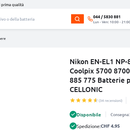
i prima qualità
044 / 5830 881
Lun - Ven: 10:00 - 21:0
mere
Nikon EN-EL1 NP-8
Coolpix 5700 870
885 775 Batterie 
CELLONIC
(34 recensioni)
Disponibile
Consegna: 
CHF 4.95
Spedizione: