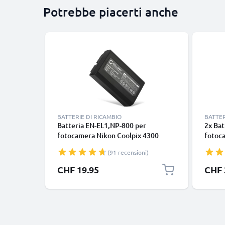
Potrebbe piacerti anche
BATTERIE DI RICAMBIO
BATTER
Batteria EN-EL1,NP-800 per
2x Bat
fotocamera Nikon Coolpix 4300
fotoc
Coolpix 4500 Coolpix 4800 Coolpix
Coolpi
(91 recensioni)
5000 Coolpix 5400, Konica Minolta
5000 
DiMAGE A200 Affidabile ricambio da
A200 A
CHF 19.95
CHF 
750mAh, marca CELLONIC
750mA