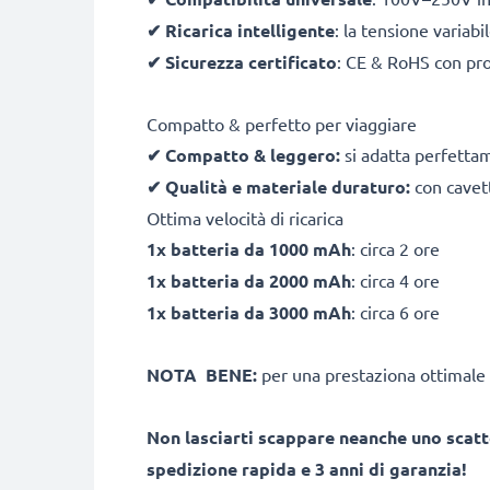
✔
Ricarica intelligente
: la tensione variab
✔
Sicurezza certificato
: CE & RoHS con pro
Compatto & perfetto per viaggiare
✔
Compatto & leggero:
si adatta perfetta
✔
Qualità e materiale duraturo:
con cavett
Ottima velocità di ricarica
1x batteria da 1000 mAh
: circa 2 ore
1x batteria da 2000 mAh
: circa 4 ore
1x batteria da 3000 mAh
: circa 6 ore
NOTA BENE:
per una prestaziona ottimale 
Non lasciarti scappare neanche uno scatt
spedizione rapida e 3 anni di garanzia!