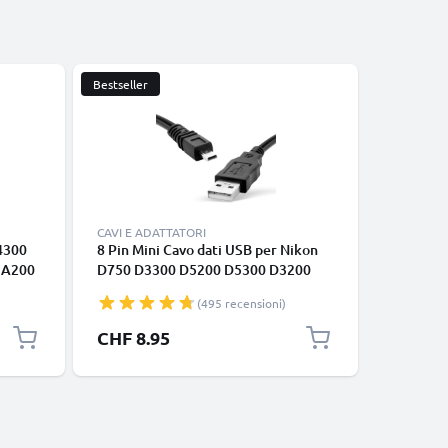
Bestseller
CAVI E ADATTATORI
CAVI E AD
 4300
8 Pin Mini Cavo dati USB per Nikon
2x 8 Pin 
 A200
D750 D3300 D5200 D5300 D3200
Nikon D
D7200 Coolpix 3100 3200 5600 B500
D3200 D7
(495 recensioni)
i
5600 B5
CHF 8.95
CHF 13