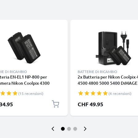
IE DI RICAMBIO
BATTERIE DI RICAMBIO
teria EN-EL1 NP-800 per
2x Batteria per Nikon Coolpix
amera Nikon Coolpix 4300
4500 4800 5000 5400 DiMAGE
x 4500 Coolpix 4800 Coolpix
- EN-EL1 NP-800 750mAh +
(15 recensioni)
(4 recensioni)
Coolpix 5400, Minolta DiMAGE
Caricabatteria MH-53 BC-900 d
ffidabile ricambio da
Ricambio sostituzione scorta
34.95
CHF 49.95
h, marca CELLONIC