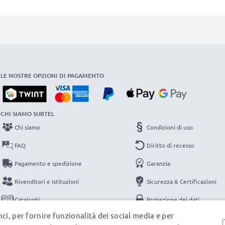
LE NOSTRE OPZIONI DI PAGAMENTO
CHI SIAMO SUBTEL
Chi siamo
Condizioni di uso
FAQ
Diritto di recesso
Pagamento e spedizione
Garanzia
Rivenditori e istituzioni
Sicurezza & Certificazioni
Cataloghi
Protezione dei dati
ci, per fornire funzionalità dei social media e per
Contatti
Note legali