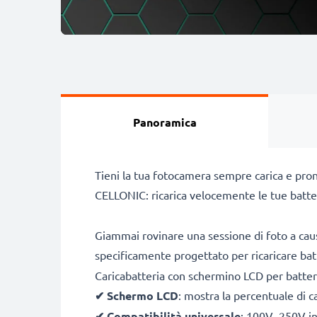
Panoramica
Tieni la tua fotocamera sempre carica e pron
CELLONIC: ricarica velocemente le tue batte
Giammai rovinare una sessione di foto a cau
specificamente progettato per ricaricare ba
Caricabatteria con schermino LCD per batte
✔
Schermo LCD
: mostra la percentuale di c
✔
Compatibilità universale
: 100V–250V inp