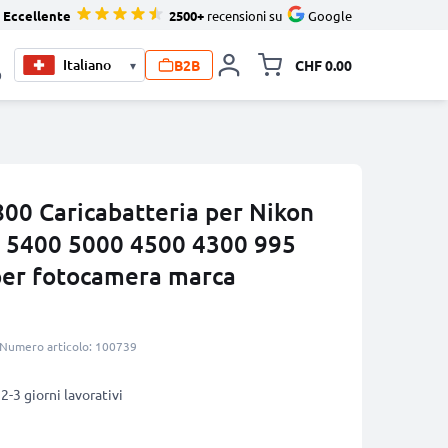
Eccellente
2500+
recensioni su
Google
B2B
CHF 0.00
▾
Allineare i
0
00 Caricabatteria per Nikon
0 5400 5000 4500 4300 995
per fotocamera marca
Numero articolo: 100739
2-3 giorni lavorativi