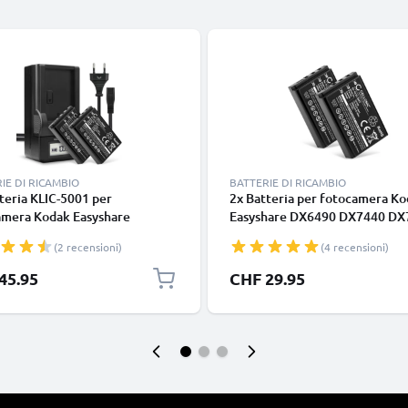
IE DI RICAMBIO
BATTERIE DI RICAMBIO
teria KLIC-5001 per
2x Batteria per fotocamera K
amera Kodak Easyshare
Easyshare DX6490 DX7440 DX
0 DX7440 DX7590 DX7630
DX7630 P850 P880 Affidabile
(2 recensioni)
(4 recensioni)
880 Affidabile ricambio da
ricambio da 1400mAh, marca
Ah, marca CELLONIC +
CELLONIC
45.95
CHF 29.95
batteria