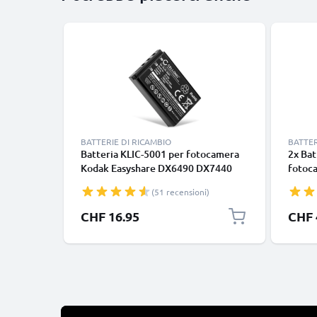
BATTERIE DI RICAMBIO
BATTER
Batteria KLIC-5001 per fotocamera
2x Bat
Kodak Easyshare DX6490 DX7440
fotoc
DX7590 DX7630 P850 P880
DX649
(51 recensioni)
Affidabile ricambio da 1400mAh,
P850 P
marca CELLONIC
1400m
CHF 16.95
CHF 
Carica