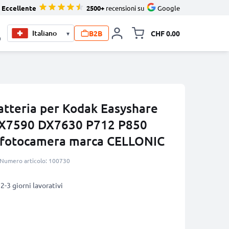
Eccellente
2500+
recensioni su
Google
B2B
CHF 0.00
▾
Allineare i
0
atteria per Kodak Easyshare
X7590 DX7630 P712 P850
r fotocamera marca CELLONIC
Numero articolo: 100730
2-3 giorni lavorativi