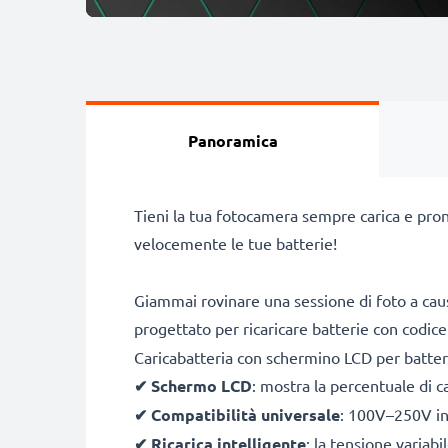
Panoramica
Tieni la tua fotocamera sempre carica e pron
velocemente le tue batterie!
Giammai rovinare una sessione di foto a caus
progettato per ricaricare batterie con codic
Caricabatteria con schermino LCD per batte
✔
Schermo LCD
: mostra la percentuale di c
✔
Compatibilità universale
: 100V–250V inp
✔
Ricarica intelligente
: la tensione variab