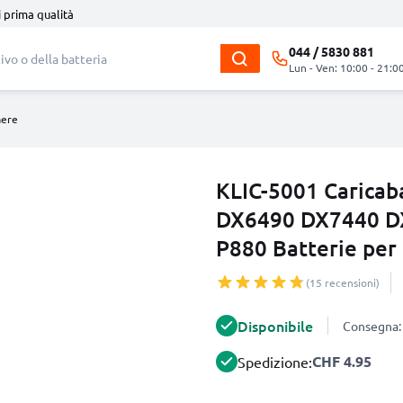
i prima qualità
044 / 5830 881
Lun - Ven: 10:00 - 21:0
mere
KLIC-5001 Caricab
DX6490 DX7440 D
P880 Batterie pe
(15 recensioni)
Disponibile
Consegna: 
CHF 4.95
Spedizione: