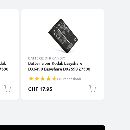
BATTERIE DI RICAMBIO
CAVI E AD
odak
Batteria per Kodak Easyshare
Cavo U-4
7590
DX6490 Easyshare DX7590 Z7590
fotocame
P880 P850 Z760 LS633 Z730 P850
DX6490,
(18 recensioni)
1180mAh , marca CELLONIC, ricambi
DX7630,
di lunga durata per macchine
cavetto d
CHF 17.95
CHF 5.
fotografiche e videocamere
PVC, 1.5