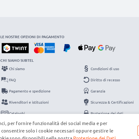
LE NOSTRE OPZIONI DI PAGAMENTO
CHI SIAMO SUBTEL
Chi siamo
Condizioni di uso
FAQ
Diritto di recesso
Pagamento e spedizione
Garanzia
Rivenditori e istituzioni
Sicurezza & Certificazioni
Cataloghi
Protezione dei dati
ci, per fornire funzionalità dei social media e per
Contatti
Note legali
e, consentire solo i cookie necessari oppure gestire le
ookie sono disponibili nella nostra
Protezione dei Dati