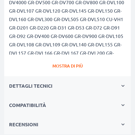
DV4000 GR-DV500 GR-DV700 GR-DV800 GR-DVL100
GR-DVL107 GR-DVL120 GR-DVL145 GR-DVL150 GR-
DVL160 GR-DVL300 GR-DVL505 GR-DVL510 CU-VH1
GR-D201 GR-D220 GR-D31 GR-D53 GR-D72 GR-D91
GR-D92 GR-DV400 GR-DV600 GR-DV900 GR-DVL105
GR-DVL108 GR-DVL109 GR-DVL140 GR-DVL155 GR-
DVL157 GR-DVL166 GR-DVL167 GR-DVL200 GR-
DVL205 GR-DVL207 GR-DVL210 GR-DVL220 GR-
MOSTRA DI PIÙ
DVL257 GR-DVL305 GR-DVL307 GR-DVL308 GR-
DVL309 GR-DVL310 GR-DVL400 GR-DVL450 GR-
DETTAGLI TECNICI
DVL500 GR-DVL507 GR-DVL512 GR-DVL517 GR-
DVL520 GR-DVL522 GR-DVL555 GR-DVL557 GR-
DVL567 GR-DVL600 GR-DVL707 GR-DVL720 GR-
COMPATIBILITÀ
DVL725 GR-DVL765 GR-DVL767 GR-DVL800 GR-
DVL805 GR-DVL815 GR-DVL817 GR-DVL820 GR-
RECENSIONI
DVL822