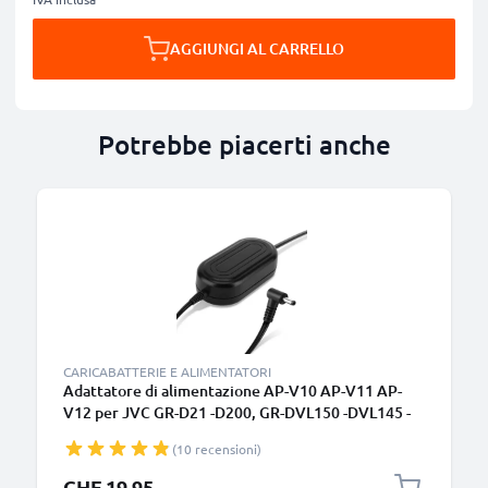
AGGIUNGI AL CARRELLO
Potrebbe piacerti anche
CARICABATTERIE E ALIMENTATORI
Adattatore di alimentazione AP-V10 AP-V11 AP-
V12 per JVC GR-D21 -D200, GR-DVL150 -DVL145 -
DVL557 -DVL555 -DVL450, GR-DV500 APV11
(10 recensioni)
batteria finta dummy, DC coupler per una fonte di
corrente continua
CHF 19.95