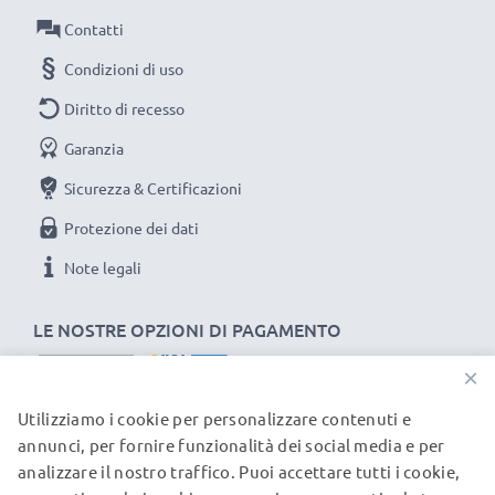
possa fare, efficientando e riducendo l’impatto
Contatti
ambientale e gli scarti superflui.
Condizioni di uso
Scegli CELLONIC, scegli la lunga durata e l'efficienza,
Diritto di recesso
non fare compromessi sulla qualità: ordina ora!
Garanzia
Sicurezza & Certificazioni
Protezione dei dati
Note legali
LE NOSTRE OPZIONI DI PAGAMENTO
×
Utilizziamo i cookie per personalizzare contenuti e
I NOSTRI PARTNER DI SPEDIZIONE
annunci, per fornire funzionalità dei social media e per
analizzare il nostro traffico. Puoi accettare tutti i cookie,