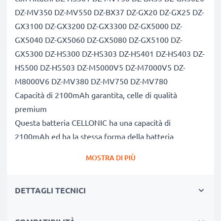
DZ-MV350 DZ-MV550 DZ-BX37 DZ-GX20 DZ-GX25 DZ-
GX3100 DZ-GX3200 DZ-GX3300 DZ-GX5000 DZ-
GX5040 DZ-GX5060 DZ-GX5080 DZ-GX5100 DZ-
GX5300 DZ-HS300 DZ-HS303 DZ-HS401 DZ-HS403 DZ-
HS500 DZ-HS503 DZ-M5000V5 DZ-M7000V5 DZ-
M8000V6 DZ-MV380 DZ-MV750 DZ-MV780
Capacità di 2100mAh garantita, celle di qualità
premium
Questa batteria CELLONIC ha una capacità di
2100mAh ed ha la stessa forma della batteria
originale. La concorrenza pretende di vendere batterie
MOSTRA DI PIÙ
aventi stesso peso e maggiore capacità, ciò che alla
prova dei fatti risulta non vero. La nostra batteria,
DETTAGLI TECNICI
compatible e nuova, dispone di una capacità reale di
2100mAh, proprio come pubblicizzato.
Grandi prestazioni: batteria DZ-BP07 DZ-BP14 DZ-