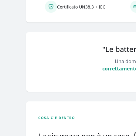
Certificato UN38.3 + IEC
"Le batter
Una doma
correttament
COSA C'È DENTRO
La sicurezza non è un caso. È