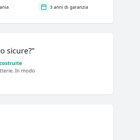
ania
3 anni di garanzia
ro sicure?"
 costruite
tterie. In modo