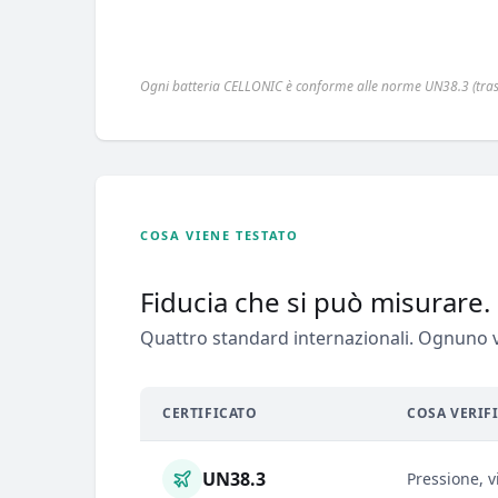
Ogni batteria CELLONIC è conforme alle norme UN38.3 (traspo
COSA VIENE TESTATO
Fiducia che si può misurare.
Quattro standard internazionali. Ognuno ve
CERTIFICATO
COSA VERIF
UN38.3
Pressione, v