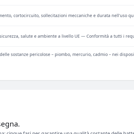
ento, cortocircuito, sollecitazioni meccaniche e durata nell'uso qu
 sicurezza, salute e ambiente a livello UE — Conformità a tutti i requi
delle sostanze pericolose – piombo, mercurio, cadmio – nei dispositi
segna.
na: cinque fasi per garantire una qualità costante delle batte