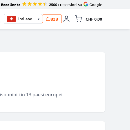
Eccellente
2500+
recensioni su
Google
B2B
CHF 0.00
▾
Allineare i
0
disponibili in 13 paesi europei.