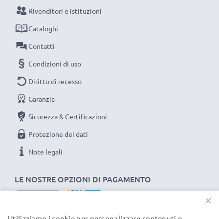
raggiungimento di efficienza desiderata ricarica
Rivenditori e istituzioni
completamente le batterie prima d‘impiegarle.
Cataloghi
Contatti
Non lasciarti scappare neanche uno scatto con
Condizioni di uso
questo caricabatteria intelligente, con schermo
LCD, marcato CELLONIC. Ordina ora, spedizione
Diritto di recesso
rapida e 3 anni di garanzia!
Garanzia
Sicurezza & Certificazioni
Protezione dei dati
Note legali
LE NOSTRE OPZIONI DI PAGAMENTO
×
Utilizziamo i cookie per personalizzare contenuti e