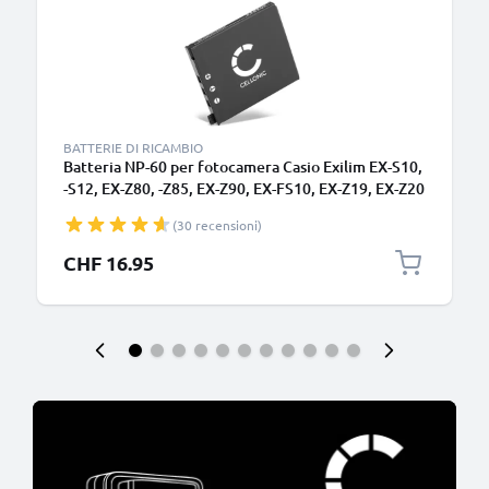
BATTERIE DI RICAMBIO
Batteria NP-60 per fotocamera Casio Exilim EX-S10,
-S12, EX-Z80, -Z85, EX-Z90, EX-FS10, EX-Z19, EX-Z20
Affidabile ricambio da 720mAh, marca subtel
(30 recensioni)
CHF 16.95