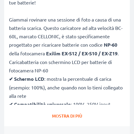
tue batterie!
Giammai rovinare una sessione di foto a causa di una
batteria scarica. Questo caricatore ad alta velocità BC-
60L, marcato CELLONIC, è stato specificamente
progettato per ricaricare batterie con codice
NP-60
della fotocamera
Exilim EX-S12 / EX-S10 / EX-Z19
.
Caricabatteria con schermino LCD per batterie di
fotocamera NP-60
✔
Schermo LCD
: mostra la percentuale di carica
(esempio: 100%), anche quando non lo tieni collegato
alla rete
✔
Compatibilità universale
: 100V–250V input
flessibile, utilizzabile ovunque, in Italia, Europa o fuori
MOSTRA DI PIÙ
Europa
✔
Ricarica intelligente
: la tensione variabile