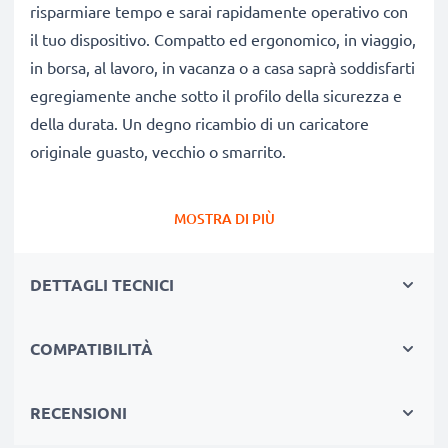
risparmiare tempo e sarai rapidamente operativo con
il tuo dispositivo. Compatto ed ergonomico, in viaggio,
in borsa, al lavoro, in vacanza o a casa saprà soddisfarti
egregiamente anche sotto il profilo della sicurezza e
della durata. Un degno ricambio di un caricatore
originale guasto, vecchio o smarrito.
Autonomia e flessibilità:
un caricatore che fa bene
MOSTRA DI PIÙ
alla tua batteria
✔ Tempi di ricarica ridotti, senza spiacevoli pause per
DETTAGLI TECNICI
ricaricare
✔ Qualità costruttive modernissime: efficiente,
COMPATIBILITÀ
leggero, che non scalda né ingombra
✔ Non stressa le celle: test approfonditi delle
componenti evitano un rapido logorio delle celle,
RECENSIONI
favorendo una ridotta usura e una lunga vita utile della