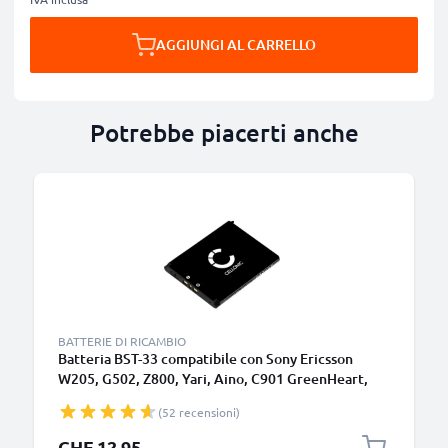
AGGIUNGI AL CARRELLO
Potrebbe piacerti anche
BATTERIE DI RICAMBIO
Batteria BST-33 compatibile con Sony Ericsson
W205, G502, Z800, Yari, Aino, C901 GreenHeart,
Satio, Xperia Pureness, W880i, W595, W610i
(52 recensioni)
900mAh Ricambi CELLONIC per telefoni cellucari,
smartphone
CHF 12.95