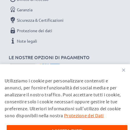
Potenza / Power Watt: 2.5W
Garanzia
Sicurezza & Certificazioni
Protezione dei dati
Note legali
LE NOSTRE OPZIONI DI PAGAMENTO
×
Utilizziamo i cookie per personalizzare contenuti e
I NOSTRI PARTNER DI SPEDIZIONE
annunci, per fornire funzionalità dei social media e per
analizzare il nostro traffico. Puoi accettare tutti i cookie,
consentire solo i cookie necessari oppure gestire le tue
© subtel.ch 2026
preferenze. Ulteriori informazioni sull’utilizzo dei cookie
Tutti i prezzi sono comprensivi di IVA e al netto dei costi di
spedizione. Si prega di notare che tutti i marchi citati sono
sono disponibili nella nostra
Protezione dei Dati
marchi registrati dei rispettivi proprietari e vengono
menzionati sulle nostre pagine web esclusivamente per