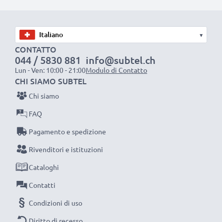
pila
✔ Ricarica la tua batteria conformemente alla sua
tensione di esercizio
▾
✔ Filo resistente e flessibile, ma che non si aggroviglia
CONTATTO
044 / 5830 881
info@subtel.ch
+ Materiale piacevole al tatto
Lun - Ven: 10:00 - 21:00
Modulo di Contatto
✔ Sicurezza certificata: protezione da corto circuito,
CHI SIAMO SUBTEL
surriscaldamento e sovratensione
Chi siamo
FAQ
Caricatore subtel: un caricabatterie dall’ottimo
rapporto qualità-prezzo
Pagamento e spedizione
Rivenditori e istituzioni
AC Adapter / Power Supply:
Cataloghi
Marca: subtel
Contatti
Collegamento 1: Connettore Ericsson
Tensione di uscita / Output Volt: 5V
Condizioni di uso
Amperaggio / Output ampere: 0.5A / 500mA
Diritto di recesso