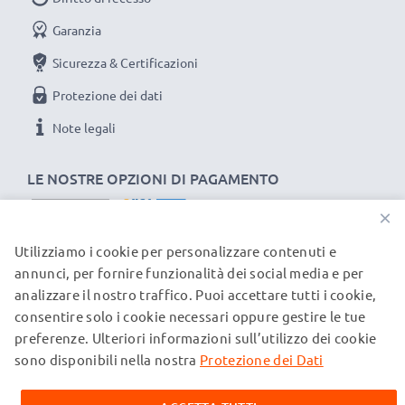
Garanzia
Sicurezza & Certificazioni
Protezione dei dati
Note legali
LE NOSTRE OPZIONI DI PAGAMENTO
×
Utilizziamo i cookie per personalizzare contenuti e
I NOSTRI PARTNER DI SPEDIZIONE
annunci, per fornire funzionalità dei social media e per
analizzare il nostro traffico. Puoi accettare tutti i cookie,
consentire solo i cookie necessari oppure gestire le tue
© subtel.ch 2026
preferenze. Ulteriori informazioni sull’utilizzo dei cookie
Tutti i prezzi sono comprensivi di IVA e al netto dei costi di
spedizione. Si prega di notare che tutti i marchi citati sono
sono disponibili nella nostra
Protezione dei Dati
marchi registrati dei rispettivi proprietari e vengono
menzionati sulle nostre pagine web esclusivamente per