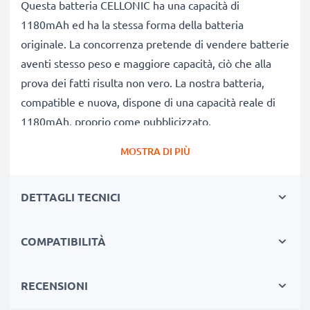
Questa batteria CELLONIC ha una capacità di
1180mAh ed ha la stessa forma della batteria
originale. La concorrenza pretende di vendere batterie
aventi stesso peso e maggiore capacità, ciò che alla
prova dei fatti risulta non vero. La nostra batteria,
compatible e nuova, dispone di una capacità reale di
1180mAh, proprio come pubblicizzato.
Grandi prestazioni: batteria compatibile
MOSTRA DI PIÙ
Le nostre batterie sostitutive forniscono
continuamente altissime performance in termini di
DETTAGLI TECNICI
potenza & autonomia. Le prestazioni eguagliano o
superano quelle della vecchia batteria originale
Voigtländer, raggiungendo un altissimo numero di cicli
COMPATIBILITÀ
di carica-scarica.
Qualità superiore & alti standard di sicurezza
RECENSIONI
Specialisti dal 2004, le nostre batterie di ricambio sono