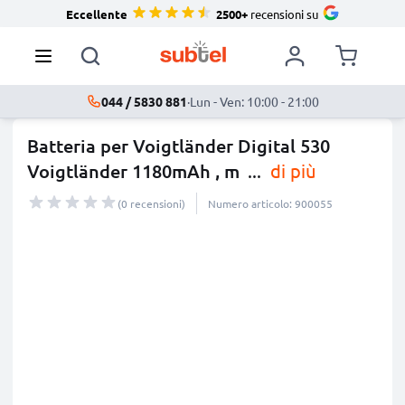
Eccellente
2500+
recensioni su
044 / 5830 881
·
Lun - Ven: 10:00 - 21:00
Batteria per Voigtländer Digital 530
Voigtländer 1180mAh , m
...
di più
(0 recensioni)
Numero articolo: 900055