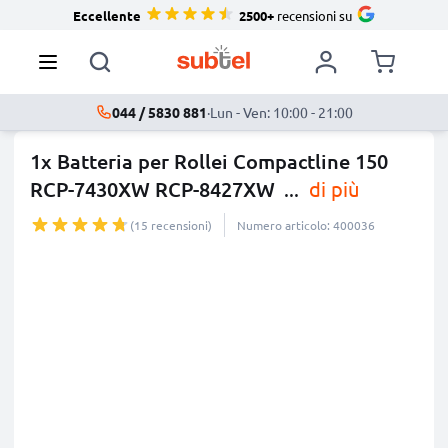
Eccellente
2500+
recensioni su
044 / 5830 881
·
Lun - Ven: 10:00 - 21:00
1x Batteria per Rollei Compactline 150
RCP-7430XW RCP-8427XW
...
di più
(15 recensioni)
Numero articolo: 400036