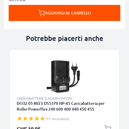
AGGIUNGI AL CARRELLO
Potrebbe piacerti anche
CARICABATTERIE E ALIMENTATORI
DO32 05 8023 DS5370 NP-45 Caricabatteria per
Rollei Powerflex 240 600 400 440 450 455
Sportsline 99 100 RCP-7325XS X-8 XS-10 Flexline
(17 recensioni)
250 Batterie per fotocamera marca CELLONIC
CHF 19.95