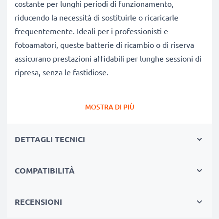
costante per lunghi periodi di funzionamento,
riducendo la necessità di sostituirle o ricaricarle
frequentemente. Ideali per i professionisti e
fotoamatori, queste batterie di ricambio o di riserva
assicurano prestazioni affidabili per lunghe sessioni di
ripresa, senza le fastidiose.
Perché scegliere proprio queste batterie?
MOSTRA DI PIÙ
✔
Ricambio compatibile al 100%:
batteria
progettata specificamente per fotocamere Rollei
DETTAGLI TECNICI
Compactline 150 RCP-7430XW & altri modelli. Clicca
su Compatibilità qui sotto per consultare l’elenco
completo di modelli compatibili.
COMPATIBILITÀ
✔
Capacità reale garantita 1250mAh:
questa
batteria dà 1250mAh 3.7V garantendo così un flusso
RECENSIONI
di foto senza frequenti interruzioni.