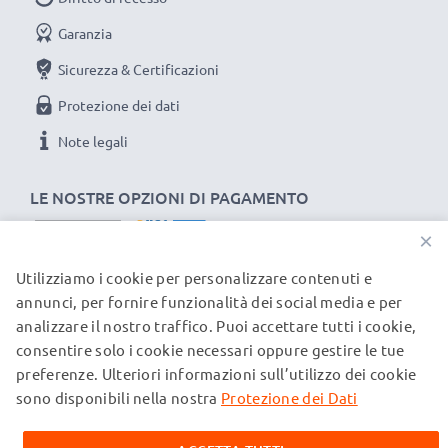
Ciascuna batteria CELLONIC viene sottoposta a
Garanzia
severe verifiche e test approfonditi per assicurare
Sicurezza & Certificazioni
le migliori prestazioni e una durata lunghissima.
Ordina ora per una spedizione rapida e 3 anni di
Protezione dei dati
garanzia.
Note legali
LE NOSTRE OPZIONI DI PAGAMENTO
×
Utilizziamo i cookie per personalizzare contenuti e
I NOSTRI PARTNER DI SPEDIZIONE
annunci, per fornire funzionalità dei social media e per
analizzare il nostro traffico. Puoi accettare tutti i cookie,
consentire solo i cookie necessari oppure gestire le tue
© subtel.ch 2026
preferenze. Ulteriori informazioni sull’utilizzo dei cookie
Tutti i prezzi sono comprensivi di IVA e al netto dei costi di
spedizione. Si prega di notare che tutti i marchi citati sono
sono disponibili nella nostra
Protezione dei Dati
marchi registrati dei rispettivi proprietari e vengono
menzionati sulle nostre pagine web esclusivamente per