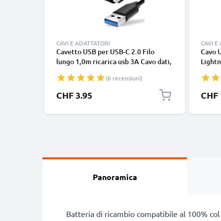
CAVI E ADATTATORI
CAVI E
Cavetto USB per USB-C 2.0 Filo
Cavo 
lungo 1,0m ricarica usb 3A Cavo dati,
Lightn
nero, in resistente PVC per
iPhone
(6 recensioni)
smartphone (Samsung, Huawei,
SE fil
Google Pixel), fotocamera Canon,
in bia
CHF 3.95
CHF 
Panasonic Lumix, Sony connettore
tipo C
Panoramica
Batteria di ricambio compatibile al 100% col