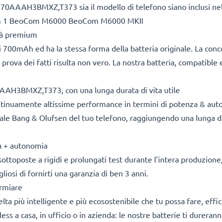
,70AAAH3BMXZ,T373 sia il modello di telefono siano inclusi nell
m 1 BeoCom M6000 BeoCom M6000 MKII
ità premium
 700mAh ed ha la stessa forma della batteria originale. La con
 prova dei fatti risulta non vero. La nostra batteria, compatible 
AAH3BMXZ,T373, con una lunga durata di vita utile
ontinuamente altissime performance in termini di potenza & aut
nale Bang & Olufsen del tuo telefono, raggiungendo una lunga dur
.
za + autonomia
sottoposte a rigidi e prolungati test durante l’intera produzione, 
osi di fornirti una garanzia di ben 3 anni.
armiare
 scelta più intelligente e più ecosostenibile che tu possa fare, e
ess a casa, in ufficio o in azienda: le nostre batterie ti dureran