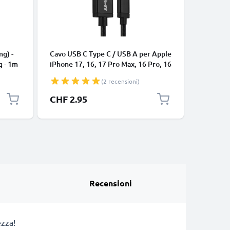
CAVI E AD
ng) -
Cavo USB C Type C / USB A per Apple
Cavo uni
g - 1m
iPhone 17, 16, 17 Pro Max, 16 Pro, 16
connetto
Pro Max, 17 Pro, 16e, 16 Plus
cavetto d
(2 recensioni)
Samsung Galaxy S25 Ultra, S25
bianco
Google Pixel 10, 9a, 10 Pro, 10 Pro
CHF 2.95
CHF 5.
XL Xiaomi 15 Ultra, Redmi Note 14
Pro+, Note 14 Pro, 15T Pro OnePlus
13 3A cavetto da
Recensioni
ezza!