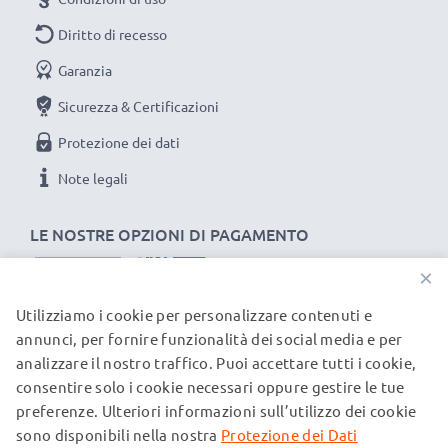
Diritto di recesso
Ciascuna batteria CELLONIC viene sottoposta a
Garanzia
severe verifiche e test approfonditi per assicurare
Sicurezza & Certificazioni
le migliori prestazioni e una durata lunghissima.
Ordina ora per una spedizione rapida e 3 anni di
Protezione dei dati
garanzia.
Note legali
LE NOSTRE OPZIONI DI PAGAMENTO
×
Utilizziamo i cookie per personalizzare contenuti e
I NOSTRI PARTNER DI SPEDIZIONE
annunci, per fornire funzionalità dei social media e per
analizzare il nostro traffico. Puoi accettare tutti i cookie,
consentire solo i cookie necessari oppure gestire le tue
© subtel.ch 2026
preferenze. Ulteriori informazioni sull’utilizzo dei cookie
Tutti i prezzi sono comprensivi di IVA e al netto dei costi di
spedizione. Si prega di notare che tutti i marchi citati sono
sono disponibili nella nostra
Protezione dei Dati