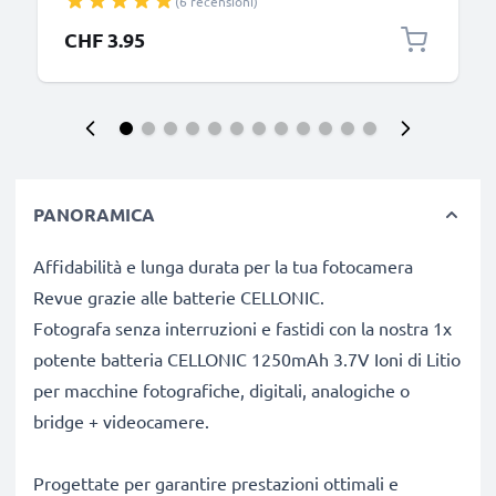
(6 recensioni)
fotocamera Canon, Panasonic Lumix, Sony
connettore tipo C
CHF 3.95
PANORAMICA
Affidabilità e lunga durata per la tua fotocamera
Revue grazie alle batterie CELLONIC.
Fotografa senza interruzioni e fastidi con la nostra 1x
potente batteria CELLONIC 1250mAh 3.7V Ioni di Litio
per macchine fotografiche, digitali, analogiche o
bridge + videocamere.
Progettate per garantire prestazioni ottimali e