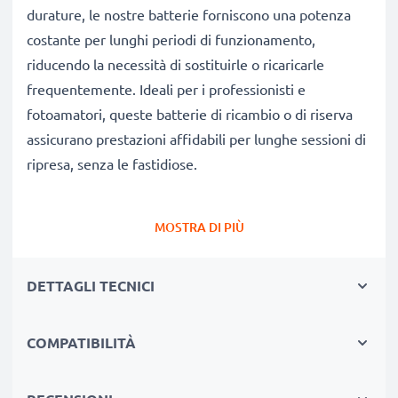
durature, le nostre batterie forniscono una potenza
costante per lunghi periodi di funzionamento,
riducendo la necessità di sostituirle o ricaricarle
frequentemente. Ideali per i professionisti e
fotoamatori, queste batterie di ricambio o di riserva
assicurano prestazioni affidabili per lunghe sessioni di
ripresa, senza le fastidiose.
Perché scegliere proprio queste batterie?
MOSTRA DI PIÙ
✔
Ricambio compatibile al 100%:
batteria
progettata specificamente per fotocamere Revue DC
DETTAGLI TECNICI
100 DC 80 DC 8000, Avant, Vivitar & altri modelli.
Clicca su Compatibilità qui sotto per consultare
l’elenco completo di modelli compatibili.
COMPATIBILITÀ
✔
Capacità reale garantita 1250mAh:
questa
batteria dà 1250mAh 3.7V garantendo così un flusso