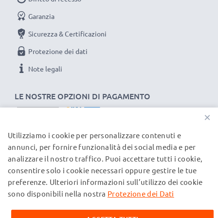
Garanzia
Sicurezza & Certificazioni
Protezione dei dati
Note legali
LE NOSTRE OPZIONI DI PAGAMENTO
×
Utilizziamo i cookie per personalizzare contenuti e
I NOSTRI PARTNER DI SPEDIZIONE
annunci, per fornire funzionalità dei social media e per
analizzare il nostro traffico. Puoi accettare tutti i cookie,
consentire solo i cookie necessari oppure gestire le tue
© subtel.ch 2026
preferenze. Ulteriori informazioni sull’utilizzo dei cookie
Tutti i prezzi sono comprensivi di IVA e al netto dei costi di
spedizione. Si prega di notare che tutti i marchi citati sono
sono disponibili nella nostra
Protezione dei Dati
marchi registrati dei rispettivi proprietari e vengono
menzionati sulle nostre pagine web esclusivamente per