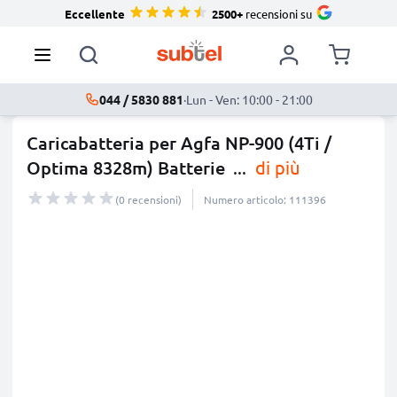
Eccellente
2500+
recensioni su
044 / 5830 881
·
Lun - Ven: 10:00 - 21:00
Caricabatteria per Agfa NP-900 (4Ti /
Optima 8328m) Batterie
...
di più
(0 recensioni)
Numero articolo: 111396