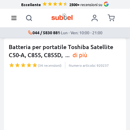
Eccellente
2500+
recensioni su
044 / 5830 881
·
Lun - Ven: 10:00 - 21:00
Batteria per portatile Toshiba Satellite
C50-A, C855, C855D,
...
di più
(34 recensioni)
Numero articolo: 920237