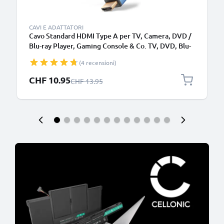
CAVI E ADATTATORI
Cavo Standard HDMI Type A per TV, Camera, DVD /
Blu-ray Player, Gaming Console & Co. TV, DVD, Blu-
Ray, fotocamera, monitor, lunghezza 3m
(4 recensioni)
trasmissione segnale video & audio impeccabile
Prezzo speciale
CHF 10.95
Prezzo normale
CHF 13.95