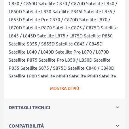
C850 / C850D Satellite C870 / C870D Satellite L850 /
L850D Satellite L830 Satellite P845t Satellite L855 /
L855D Satellite Pro C870 / C870D Satellite L870 /
L870D Satellite P870 Satellite C875 / C875D Satellite
L845 / L845D Satellite L875 / L875D Satellite P850
Satellite S855 / S855D Satellite C845 / C845D
Satellite L840 / L840D Satellite Pro L870 / L870D
Satellite P875 Satellite Pro L850 / L850D Satellite
P855 Satellite S875 / S875D Satellite C840 / C840D
Satellite L800 Satellite M840 Satellite P840 Satellite
P845 Satellite Pro S850 Satellite S845 Satellite S850
MOSTRA DI PIÙ
Satellite C800 Satellite C805 Satellite L805 Satellite
M800 Satellite M805 Satellite P800 Satellite P840t
DETTAGLI TECNICI
Satellite Pro C840 / C840D Satellite Pro L855 / L855D
Satellite S800 Satellite S870 Satellite M845 Satellite
Pro
COMPATIBILITÀ