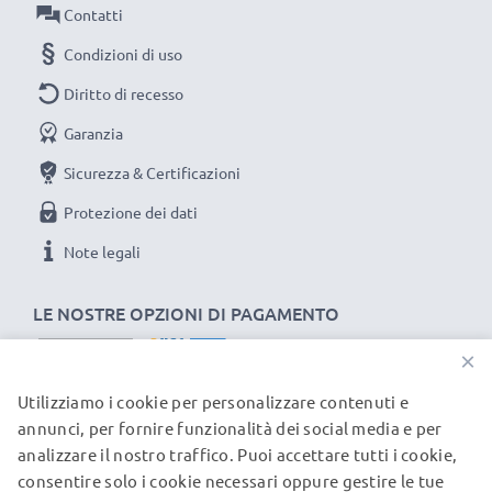
Qualità superiore & alti standard di sicurezza
Contatti
Specialisti dal 2004, le nostre batterie di ricambio per
Condizioni di uso
notebook sono sottoposte a rigidi e prolungati test
Diritto di recesso
durante l’intera produzione, rispettando tutti i più alti
Garanzia
standard vigenti nell’Unione Europea. Per questo
siamo orgogliosi di fornirti una garanzia di ben 3 anni.
Sicurezza & Certificazioni
La scelta ecosostenibile che ti fa anche risparmiare
Protezione dei dati
Sostituisci la batteria, non il portatile! È la scelta più
Note legali
intelligente e più ecosostenibile che tu possa fare,
efficientando e riducendo l’impatto ambientale.
LE NOSTRE OPZIONI DI PAGAMENTO
Scegli CELLONIC, scegli la lunga durata, non fare
compromessi sulla qualità: ordina ora!
×
Utilizziamo i cookie per personalizzare contenuti e
I NOSTRI PARTNER DI SPEDIZIONE
annunci, per fornire funzionalità dei social media e per
analizzare il nostro traffico. Puoi accettare tutti i cookie,
consentire solo i cookie necessari oppure gestire le tue
© subtel.ch 2026