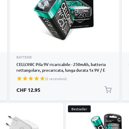
BATTERIE
CELLONIC Pila 9V ricaricabile - 250mAh, batteria
rettangolare, precaricata, lunga durata 1x 9V / E
Block / 6F22 / 6LR61 / AM-61 Batteria da 9 volt da
(2 recensioni)
usare per rilevatori di fumo, microfoni wireless,
giocattoli o telefoni fissi
CHF 12.95
Bestseller