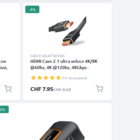
-8%
CAVI E ADATTATORI
 con
HDMI Cavo 2.1 ultra veloce 4K/8K
usi,
@60hz, 4K @120hz, 48Gbps -
Supporta eARC QFT QMS DSC -
(13 recensioni)
Connettori maschi placcati oro 24k -
1,5 metri di lunghezza ideale per
Prezzo speciale
CHF 7.95
Prezzo normale
CHF 8.68
casse, tv HD, PS4, PS5, Xbox, Switch
e soundbar
-5%