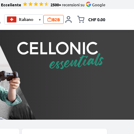
Eccellente
2500+
recensioni su
Google
B2B
CHF 0.00
▾
Allineare i
0