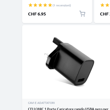
trasferimento dati, files, video, foto
ricari
(1 recensioni)
e documenti, 480 MBit/s - USB 2.0
dati 4
prodotto in resistente e piacevole
notebo
CHF 6.95
CHF 
PVC nero
dispos
CAVI E ADATTATORI
CELLONIC 1 Porte Caricatore rapido USBA nero per