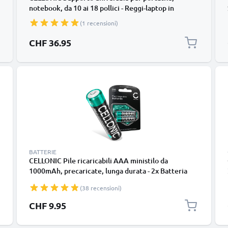
notebook, da 10 ai 18 pollici - Reggi-laptop in
alluminio resistente e piacevole al tatto - Stand
(1 recensioni)
stabile e robusto da 26*22*14 cm
CHF 36.95
BATTERIE
CELLONIC Pile ricaricabili AAA ministilo da
1000mAh, precaricate, lunga durata - 2x Batteria
AAA, compatibili R03 / LR03 / HR03 pile ricaricabili
(38 recensioni)
aaa
CHF 9.95