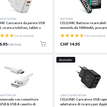
 ADATTATORI
BATTERIE
NIC Caricatore da parete USB
CELLONIC Batterie ricaricabil
, ricarica telefoni, tablet o
ministilo da 1000mAh, precari
ispositivi mobili dalla presa da
lunga durata - 4x Batteria AAA
(14 recensioni)
(155 recensioni)
 via USB C e USB standard
compatibili R03 / LR03 / HR03 
), QC3.0 18W Leggero & facile
ricaricabili aaa
 speciale
6.95
CHF 14.95
Prezzo normale
CHF 9.95
tare con sé
Bestseller
 ADATTATORI
CAVI E ADATTATORI
niversale con connettore
CELLONIC Caricatore USB rapi
USB & USB A cavetto di
adattatore di ricarica per Appl