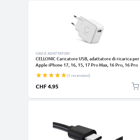
CAVI E ADATTATORI
CELLONIC Caricatore USB, adattatore di ricarica per
Apple iPhone 17, 16, 15, 17 Pro Max, 16 Pro, 16 Pro
Max, 13, 17 Pro, 16e, 15 Pro, 12, 11, 13 Pro, AirPods
(1 recensioni)
Pro Samsung Galaxy S24, S25 Ultra, S25, S24 Ultra
Google Pixel 9 0.7A x1 / 0.5A x2, colore bianco
CHF 4.95