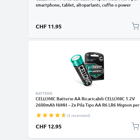
smartphone, tablet, altoparlanti, cuffie o power
bank 5W – 1A, Adattatore di alimentazione USB per
UK (Gran Bretagna)
CHF 11.95
BATTERIE
CELLONIC Batterie AA Ricaricabili CELLONIC 1.2V
2600mAh NiMH – 2x Pila Tipo AA R6 LR6 Mignon per
Fotocamere, Luci da Bici, Telefoni, GPS, Radio
(3 recensioni)
CHF 12.95