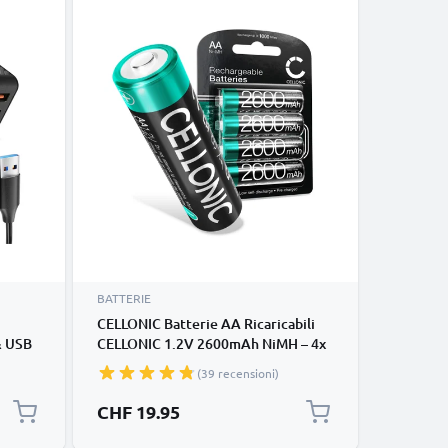
BATTERIE
CELLONIC Batterie AA Ricaricabili
& USB
CELLONIC 1.2V 2600mAh NiMH – 4x
tphone,
Pila Tipo AA R6 LR6 Mignon per
(39 recensioni)
Fotocamere, Luci da Bici, Telefoni,
 – 2x
GPS, Radio
CHF 19.95
0W in