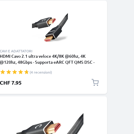
CAVI E ADATTATORI
HDMI Cavo 2.1 ultra veloce 4K/8K @60hz, 4K
@120hz, 48Gbps - Supporta eARC QFT QMS DSC -
Connettori maschi placcati oro 24k - 2 metri di
(4 recensioni)
lunghezza ideale per casse, tv HD, PS4, PS5, Xbox,
Switch e soundbar
CHF 7.95