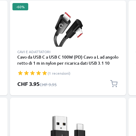
-60%
CAVI E ADATTATORI
Cavo da USB C a USB C 100W (PD) Cavo a L ad angolo
retto di 1 m in nylon per ricarica dati USB 3.1 10
Gbps 8K per telefono cellulare, tablet, smartwatch,
(1 recensioni)
GPS, altoparlante e altro ancora
Prezzo speciale
CHF 3.95
Prezzo normale
CHF 9.95