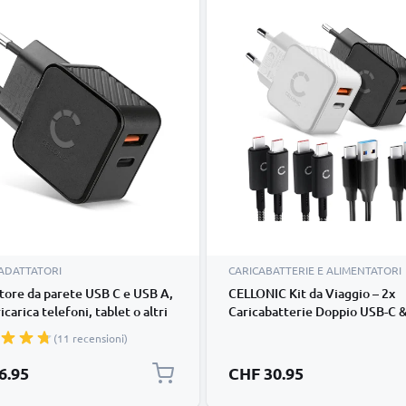
 ADATTATORI
CARICABATTERIE E ALIMENTATORI
tore da parete USB C e USB A,
CELLONIC Kit da Viaggio – 2x
icarica telefoni, tablet o altri
Caricabatterie Doppio USB-C 
itivi mobili dalla presa da
+ 4x Cavi di Ricarica per Smar
(11 recensioni)
 via USBC e USB standard (A),
Notebook, GPS, Tablet,
18W Leggero & facile da
Altoparlante, Smartwatch ecc.
6.95
CHF 30.95
e con sé
Caricatori Rapidi USB PD da 2
Nero e Bianco