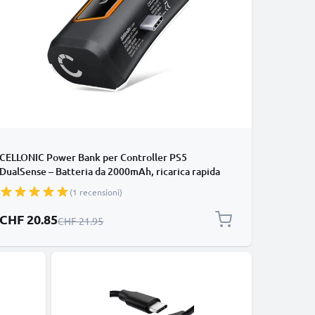
CELLONIC Power Bank per Controller PS5
DualSense – Batteria da 2000mAh, ricarica rapida
per PlayStation 5 Wireless – Autonomia di 10-14
(1 recensioni)
ore, Cavo USB-C incluso
Prezzo speciale
CHF 20.85
Prezzo normale
CHF 21.95