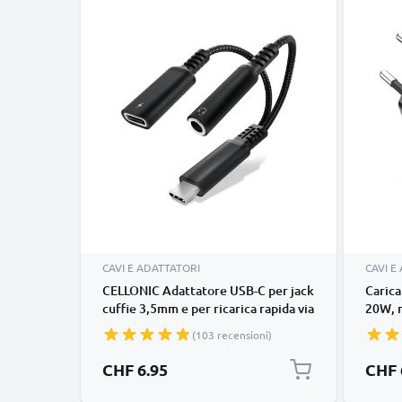
CAVI E ADATTATORI
CAVI E
CELLONIC Adattatore USB-C per jack
Carica
cuffie 3,5mm e per ricarica rapida via
20W, r
USB-C con Power Delivery fino a
dispos
(103 recensioni)
60W - compatibile con iPhone,
parete
Samsung, smartphone, cuffie
QC3.0 
CHF 6.95
CHF 
auricolari - colore nero
portar