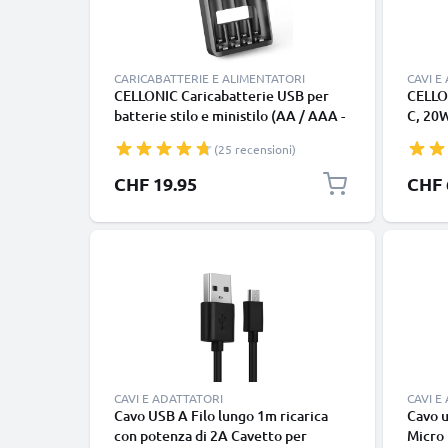
CARICABATTERIE E ALIMENTATORI
CAVI E
CELLONIC Caricabatterie USB per
CELLO
batterie stilo e ministilo (AA / AAA -
C, 20W
NiMH) con 4 postazioni di ricarica |
altri d
(25 recensioni)
Caricatore USB intelligente per
parete
ricaricare fino a 4 pile
(USB A
Prezzo
CHF 19.95
CHF 
da por
CAVI E ADATTATORI
CAVI E
Cavo USB A Filo lungo 1m ricarica
Cavo u
con potenza di 2A Cavetto per
Micro 