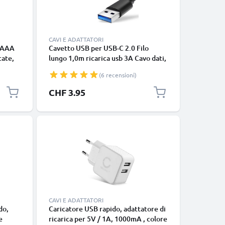
CAVI E ADATTATORI
i AAA
Cavetto USB per USB-C 2.0 Filo
cate,
lungo 1,0m ricarica usb 3A Cavo dati,
,
nero, in resistente PVC per
(6 recensioni)
pile
smartphone (Samsung, Huawei,
Google Pixel), fotocamera Canon,
CHF 3.95
Panasonic Lumix, Sony connettore
tipo C
CAVI E ADATTATORI
do,
Caricatore USB rapido, adattatore di
e
ricarica per 5V / 1A, 1000mA , colore