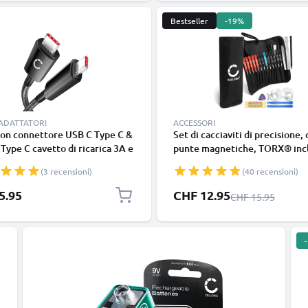
Bestseller
-19%
 ADATTATORI
ACCESSORI
con connettore USB C Type C &
Set di cacciaviti di precisione,
Type C cavetto di ricarica 3A e
punte magnetiche, TORX® incl
 trasferimento dati 5 GBit/s -
da 23 pezzi per riparazioni di
(3 recensioni)
(40 recensioni)
1 Gen 1 (USB 3.0), nero, per
cellulari, sostituzione display,
ok, cellulari, tablet e altri
cambio batteria e per lavoretti
Prezzo speciale
5.95
CHF 12.95
Prezzo normale
CHF 15.95
itivi mobili
occasionali in casa o al lavoro